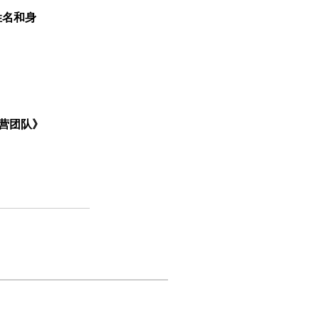
姓名和身
营团队》