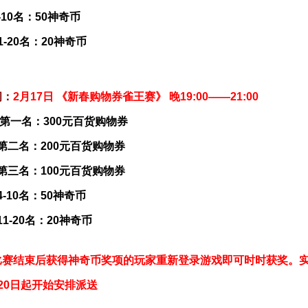
-10名：50神奇币
1-20名：20神奇币
间：
2月17日 《新春购物券雀王赛》 晚19:00——21:00
第一名：300元百货购物券
第二名：200元百货购物券
第三名：100元百货购物券
4-10名：50神奇币
11-20名：20神奇币
比赛结束后获得神奇币奖项的玩家重新登录游戏即可时时获奖。
20日起开始安排派送