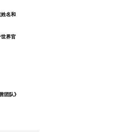
实姓名和
奇世界官
营团队》