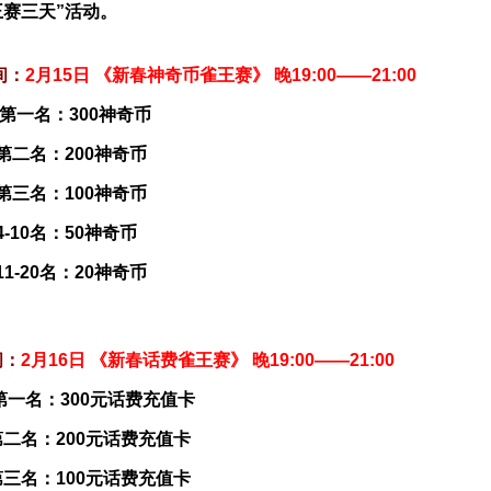
王赛三天”活动。
间：
2月15日 《新春神奇币雀王赛》 晚19:00——21:00
第一名：300神奇币
第二名：200神奇币
第三名：100神奇币
4-10名：50神奇币
11-20名：20神奇币
间：
2月16日 《新春话费雀王赛》 晚19:00——21:00
第一名：300元话费充值卡
第二名：200元话费充值卡
第三名：100元话费充值卡