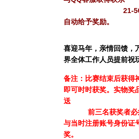
21-
自动给予奖励。
喜迎马年，亲情回馈，
界全体工作人员提前祝
备注：比赛结束后获得
即可时时获奖。实物奖
送
前三名获奖者必须携
与当时注册账号身份证
奖。