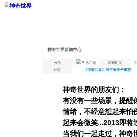
神奇世界新闻中心
分类
发布时间
2
标签
《神奇世界》跨年雀王争霸赛
神奇世界的朋友们：
有没有一些场景，提醒
情绪，不经意想起来怕
起来会
微笑...2013
当我们一起走过，神奇