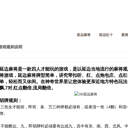
延边麻将
延边红十
新
游戏规则说明
延边麻将是一款四人才能玩的游戏，是以延边当地流行的麻将规
将游戏，延边麻将牌型简单，讲究带扣听、杠、点炮包庄、点杠
单，轻松而又休闲。在
神奇世界里让您体验更亲近地方特色玩法，
飘,7对,红点翻倍,流局翻倍。
胡牌规则：
三色全才能胡，即筒、条、万三种牌都必须有，或者清一色（4翻）和混
牌。
不能断幺、九，即胡牌时必须要有幺或九，其中有东、南、西、北风、