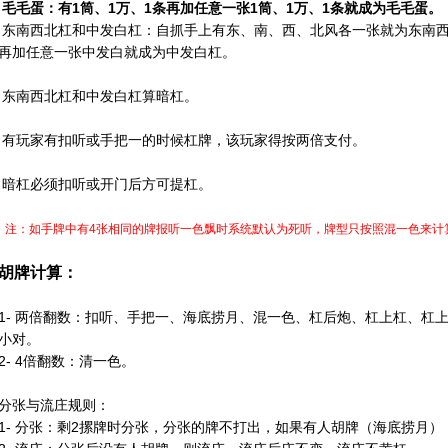
毛毛蛋：有1筒、1万、1条再加任意一张1筒、1万、1条就成为毛毛蛋。
东南西北杠和中发白杠：自抓手上有东、南、西、北风各一张就为东南
再加任意一张中发白就成为中发白杠。
东南西北杠和中发白杠算暗杠。
有玩家有扣听或手把一的时候杠牌，该玩家得按两倍支付。
暗杠必须扣听或开门后方可提杠。
注：如手牌中有4张相同的牌报听一色飘时系统默认为死听，牌型只按照混一色来计
胡牌计算：
1- 两倍翻数：扣听、手把一、海底捞月、混一色、
杠后炮
、
杠上杠
、
杠
小对。
2- 4倍翻数：清一色。
分张与流庄规则：
1- 分张：剩2摞牌时分张，分张的牌不打出，如果有人胡牌（海底捞月