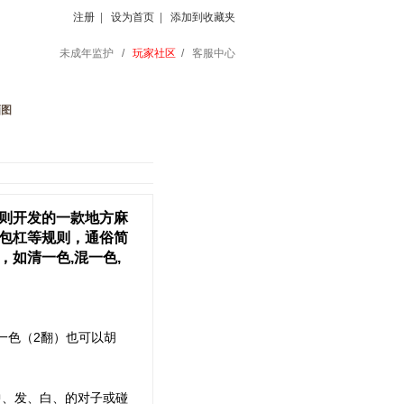
注册
|
设为首页
|
添加到收藏夹
未成年监护
/
玩家社区
/
客服中心
画图
则开发的一款地方麻
包杠等规则，通俗简
如清一色,混一色,
一色（2翻）也可以胡
中、发、白、的对子或碰